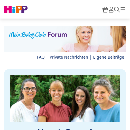
Skip to main content
Warenkor
HiPP M
Such
|
|
FAQ
Private Nachrichten
Eigene Beiträge