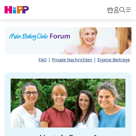
Skip to main content
Warenkor
HiPP M
Such
|
|
FAQ
Private Nachrichten
Eigene Beiträge