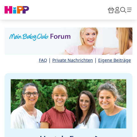
Skip to main content
Warenkor
HiPP M
Such
|
|
FAQ
Private Nachrichten
Eigene Beiträge