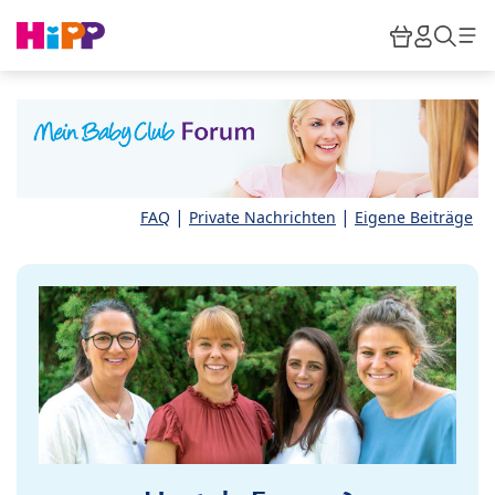
Skip to main content
Warenkor
HiPP M
Such
|
|
FAQ
Private Nachrichten
Eigene Beiträge