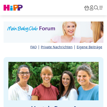
Skip to main content
Warenkor
HiPP M
Such
|
|
FAQ
Private Nachrichten
Eigene Beiträge