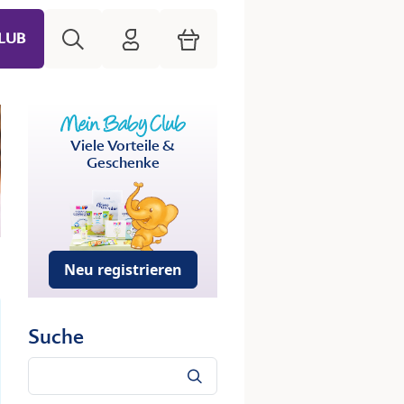
Suche
HiPP Mein Babyclub
Warenkorb
LUB
Viele Vorteile &
Geschenke
Neu registrieren
Suche
Suche