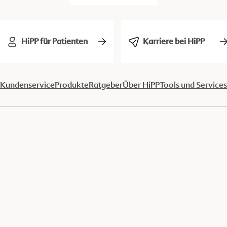
HiPP für Patienten
Karriere bei HiPP
Kundenservice
Produkte
Ratgeber
Über HiPP
Tools und Services