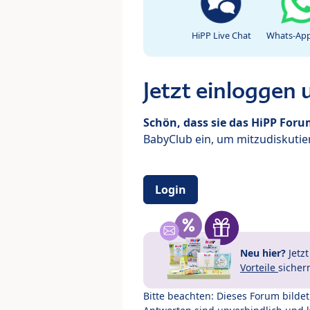
HiPP Live Chat
Whats-App
Jetzt einloggen
Schön, dass sie das HiPP For
BabyClub ein, um mitzudiskutier
Login
Neu hier?
Jetz
Vorteile
sicher
Bitte beachten: Dieses Forum bilde