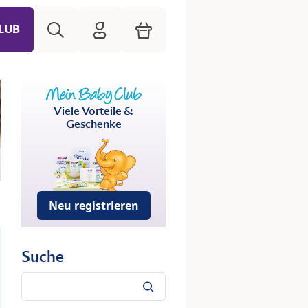
Suche
HiPP Mein Babyclub
Warenkorb
LUB
Viele Vorteile &
Geschenke
Neu registrieren
Suche
Suche