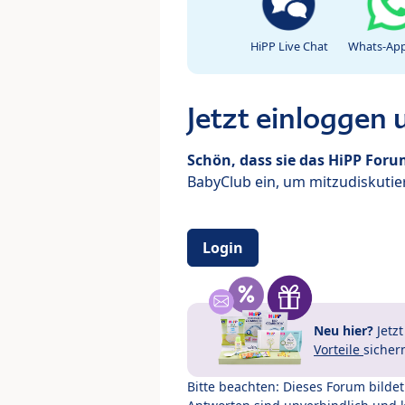
HiPP Live Chat
Whats-App
Jetzt einloggen
Schön, dass sie das HiPP For
BabyClub ein, um mitzudiskutier
Login
Neu hier?
Jetz
Vorteile
sicher
Bitte beachten: Dieses Forum bilde