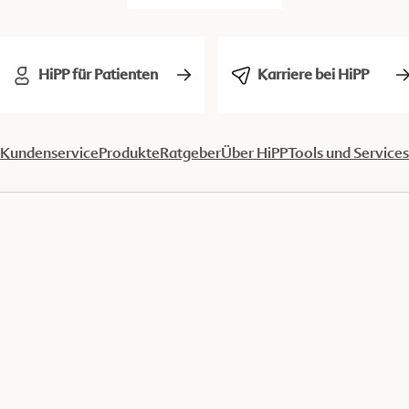
HiPP für Patienten
Karriere bei HiPP
Kundenservice
Produkte
Ratgeber
Über HiPP
Tools und Services