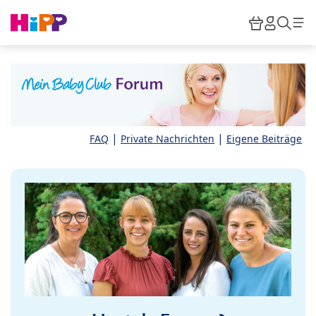
Skip to main content
Warenkor
HiPP M
Such
|
|
FAQ
Private Nachrichten
Eigene Beiträge