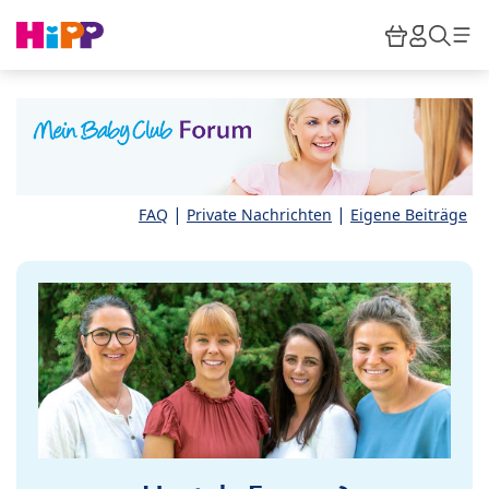
Skip to main content
Warenkor
HiPP M
Such
|
|
FAQ
Private Nachrichten
Eigene Beiträge