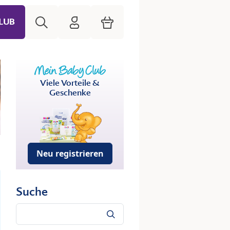
Suche
HiPP Mein Babyclub
Warenkorb
LUB
Viele Vorteile &
Geschenke
Neu registrieren
Suche
Suche