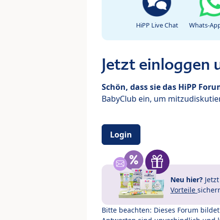
HiPP Live Chat
Whats-App
Jetzt einloggen
Schön, dass sie das HiPP For
BabyClub ein, um mitzudiskutier
Login
Neu hier?
Jetz
Vorteile
sicher
Bitte beachten: Dieses Forum bilde