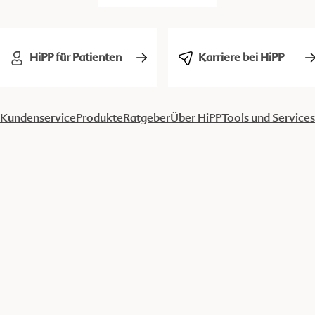
HiPP für Patienten
Karriere bei HiPP
Kundenservice
Produkte
Ratgeber
Über HiPP
Tools und Services