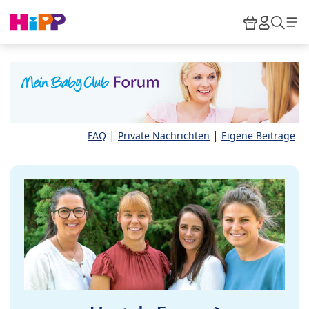
Skip to main content
Warenkor
HiPP M
Such
|
|
FAQ
Private Nachrichten
Eigene Beiträge