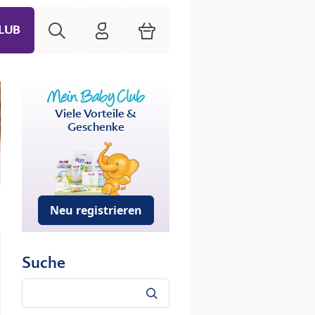
Suche
HiPP Mein Babyclub
Warenkorb
LUB
Viele Vorteile &
Geschenke
Neu registrieren
Suche
Suche