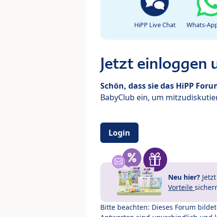
HiPP Live Chat
Whats-App
Jetzt einloggen
Schön, dass sie das HiPP For
BabyClub ein, um mitzudiskutier
Login
Neu hier?
Jetz
Vorteile
sicher
Bitte beachten: Dieses Forum bilde