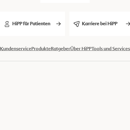
HiPP für Patienten
Karriere bei HiPP
Kundenservice
Produkte
Ratgeber
Über HiPP
Tools und Services