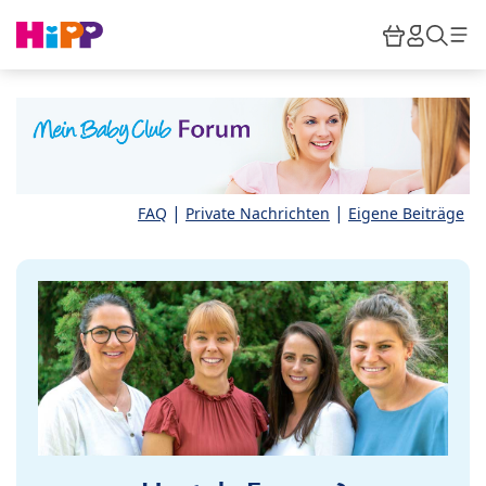
Skip to main content
Warenkor
HiPP M
Such
|
|
FAQ
Private Nachrichten
Eigene Beiträge