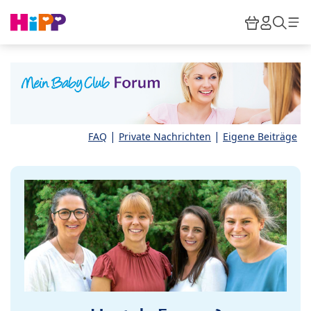
Skip to main content
Warenkor
HiPP M
Such
|
|
FAQ
Private Nachrichten
Eigene Beiträge