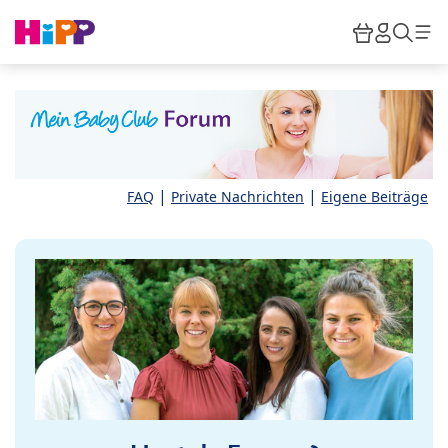
Skip to main content
Warenkor
HiPP M
Such
|
|
FAQ
Private Nachrichten
Eigene Beiträge