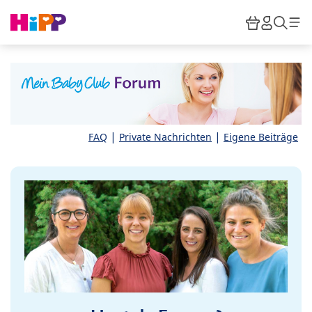
Skip to main content
Warenkor
HiPP M
Such
|
|
FAQ
Private Nachrichten
Eigene Beiträge