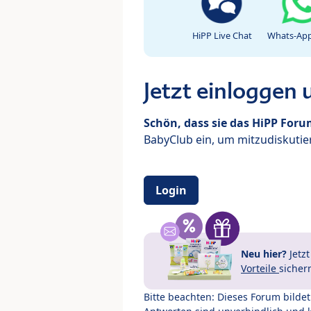
HiPP Live Chat
Whats-App
Jetzt einloggen
Schön, dass sie das HiPP For
BabyClub ein, um mitzudiskutier
Login
Neu hier?
Jetz
Vorteile
sicher
Bitte beachten: Dieses Forum bilde