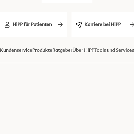
HiPP für Patienten
Karriere bei HiPP
Kundenservice
Produkte
Ratgeber
Über HiPP
Tools und Services