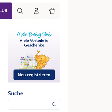
Suche
HiPP Mein Babyclub
Warenkorb
LUB
Viele Vorteile &
Geschenke
Neu registrieren
Suche
Suche