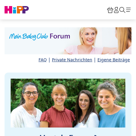
Skip to main content
Warenkor
HiPP M
Such
|
|
FAQ
Private Nachrichten
Eigene Beiträge