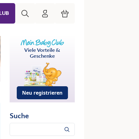
Suche
HiPP Mein Babyclub
Warenkorb
LUB
Viele Vorteile &
Geschenke
Neu registrieren
Suche
Suche