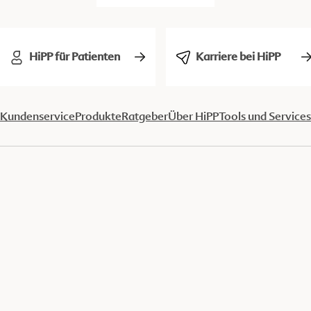
HiPP für Patienten
Karriere bei HiPP
Kundenservice
Produkte
Ratgeber
Über HiPP
Tools und Services