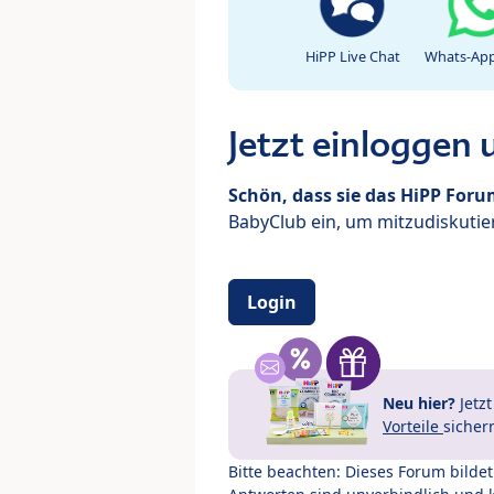
HiPP Live Chat
Whats-App
Jetzt einloggen
Schön, dass sie das HiPP For
BabyClub ein, um mitzudiskutier
Login
Neu hier?
Jetz
Vorteile
sicher
Bitte beachten: Dieses Forum bilde