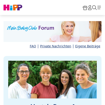
Skip to main content
Warenkor
HiPP M
Such
|
|
FAQ
Private Nachrichten
Eigene Beiträge