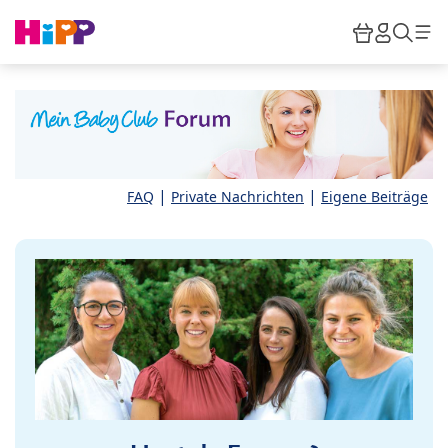
Skip to main content
Warenkor
HiPP M
Such
|
|
FAQ
Private Nachrichten
Eigene Beiträge