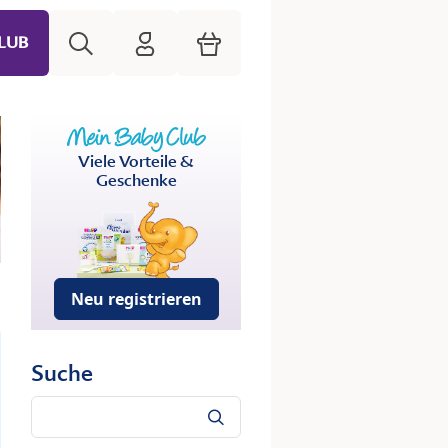
Suche
HiPP Mein Babyclub
Warenkorb
LUB
Viele Vorteile &
Geschenke
Neu registrieren
Suche
Suche