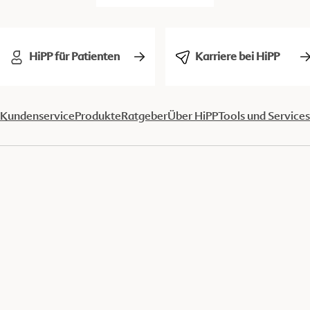
HiPP für Patienten
Karriere bei HiPP
Kundenservice
Produkte
Ratgeber
Über HiPP
Tools und Services