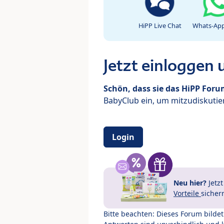
HiPP Live Chat
Whats-App
Jetzt einloggen
Schön, dass sie das HiPP For
BabyClub ein, um mitzudiskutier
Login
Neu hier?
Jetz
Vorteile
sicher
Bitte beachten: Dieses Forum bilde