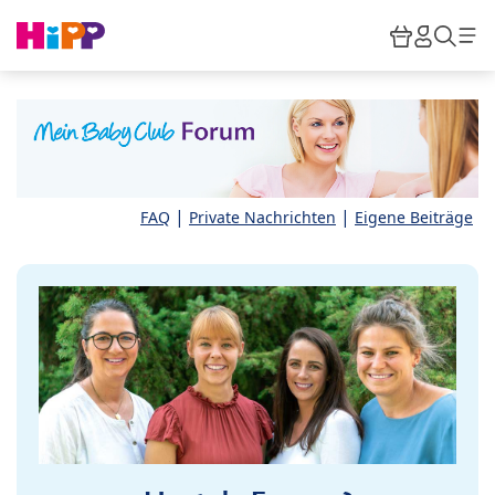
Skip to main content
Warenkor
HiPP M
Such
|
|
FAQ
Private Nachrichten
Eigene Beiträge