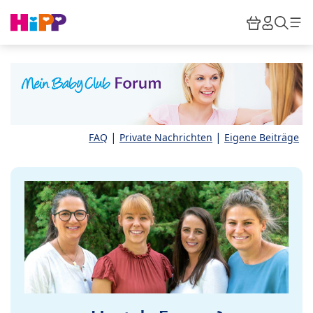
Skip to main content
Warenkor
HiPP M
Such
|
|
FAQ
Private Nachrichten
Eigene Beiträge