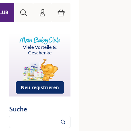
Suche
HiPP Mein Babyclub
Warenkorb
LUB
Viele Vorteile &
Geschenke
Neu registrieren
Suche
Suche