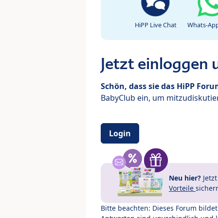
HiPP Live Chat
Whats-App
Jetzt einloggen
Schön, dass sie das HiPP For
BabyClub ein, um mitzudiskutier
Login
Neu hier?
Jetz
Vorteile
sicher
Bitte beachten: Dieses Forum bilde