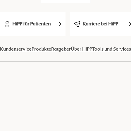
HiPP für Patienten
Karriere bei HiPP
Kundenservice
Produkte
Ratgeber
Über HiPP
Tools und Services