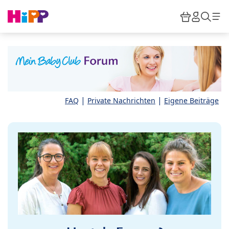
Skip to main content
Warenkor
HiPP M
Such
|
|
FAQ
Private Nachrichten
Eigene Beiträge