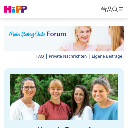
Skip to main content
Warenkor
HiPP M
Such
|
|
FAQ
Private Nachrichten
Eigene Beiträge