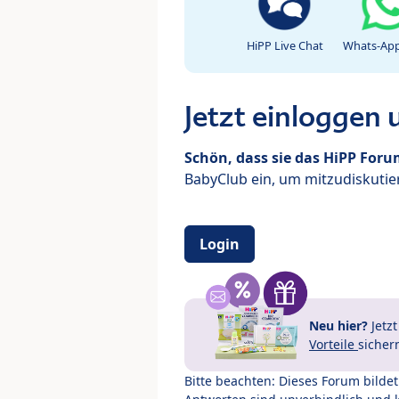
HiPP Live Chat
Whats-App
Jetzt einloggen
Schön, dass sie das HiPP For
BabyClub ein, um mitzudiskutier
Login
Neu hier?
Jetz
Vorteile
sicher
Bitte beachten: Dieses Forum bilde