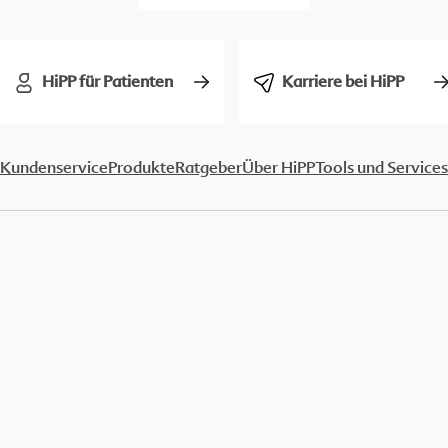
HiPP für Patienten
Karriere bei HiPP
Kundenservice
Produkte
Ratgeber
Über HiPP
Tools und Services