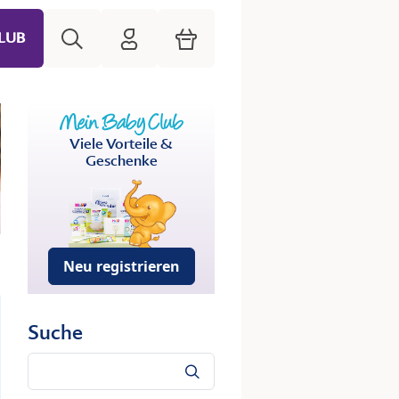
Suche
HiPP Mein Babyclub
Warenkorb
LUB
Viele Vorteile &
Geschenke
Neu registrieren
Suche
Suche