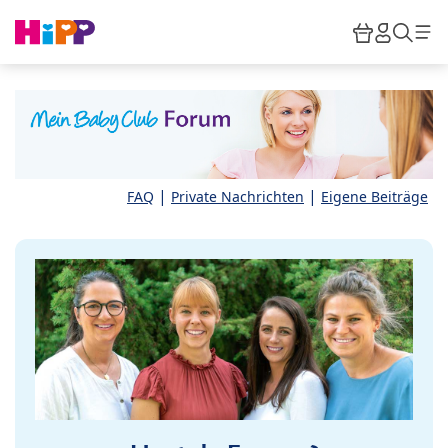
Skip to main content
Warenkor
HiPP M
Such
|
|
FAQ
Private Nachrichten
Eigene Beiträge