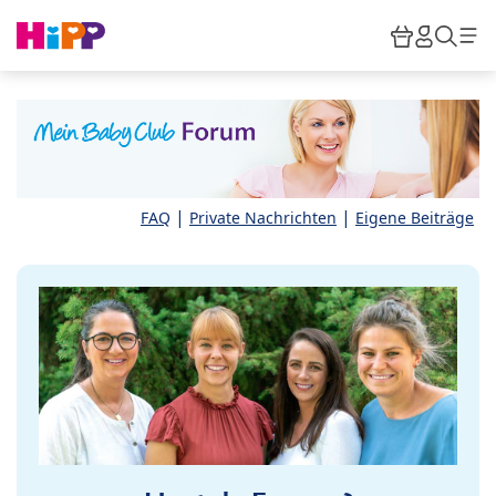
Skip to main content
Warenkor
HiPP M
Such
|
|
FAQ
Private Nachrichten
Eigene Beiträge