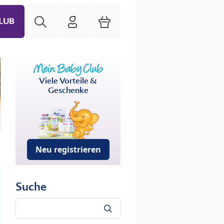
Suche
HiPP Mein Babyclub
Warenkorb
LUB
Viele Vorteile &
Geschenke
Neu registrieren
Suche
Suche