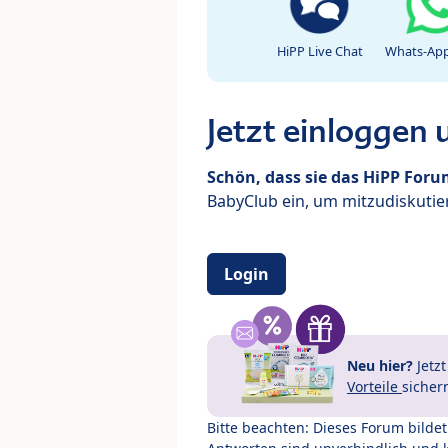
HiPP Live Chat
Whats-App
Jetzt einloggen
Schön, dass sie das HiPP For
BabyClub ein, um mitzudiskutier
Login
Neu hier?
Jetz
Vorteile
sicher
Bitte beachten: Dieses Forum bilde