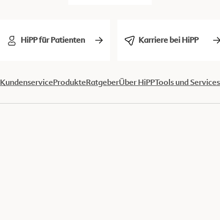
HiPP für Patienten
Karriere bei HiPP
Kundenservice
Produkte
Ratgeber
Über HiPP
Tools und Services