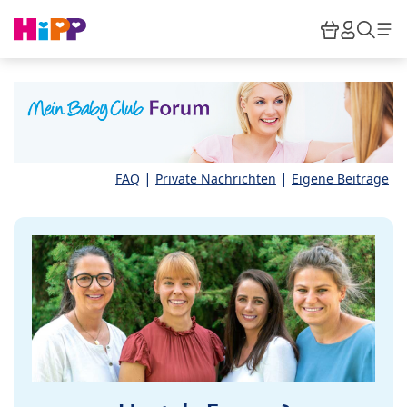
Skip to main content
Warenkor
HiPP M
Such
|
|
FAQ
Private Nachrichten
Eigene Beiträge