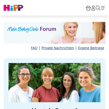
Skip to main content
Warenkor
HiPP M
Such
|
|
FAQ
Private Nachrichten
Eigene Beiträge