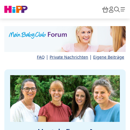
Skip to main content
Warenkor
HiPP M
Such
|
|
FAQ
Private Nachrichten
Eigene Beiträge