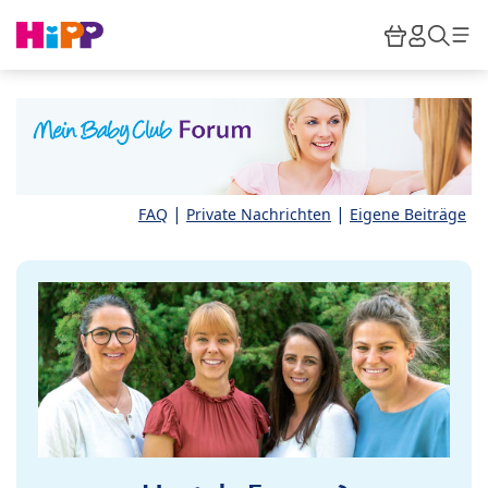
Skip to main content
Warenkor
HiPP M
Such
|
|
FAQ
Private Nachrichten
Eigene Beiträge