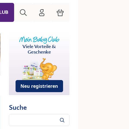
Suche
HiPP Mein Babyclub
Warenkorb
LUB
Viele Vorteile &
Geschenke
Neu registrieren
Suche
Suche