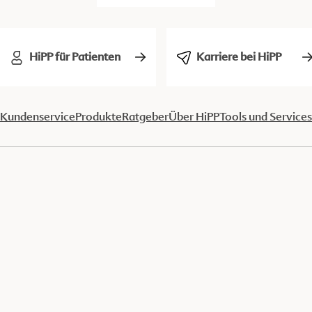
HiPP für Patienten
Karriere bei HiPP
Kundenservice
Produkte
Ratgeber
Über HiPP
Tools und Services