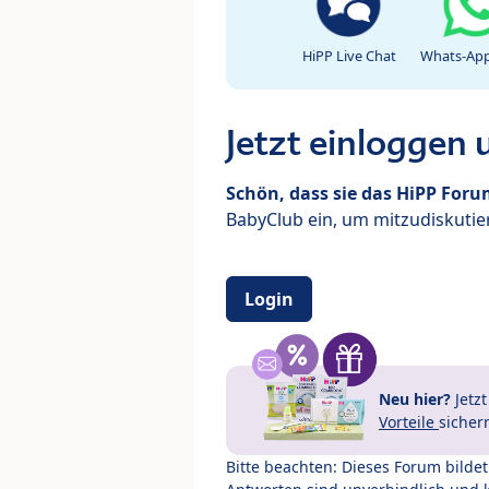
HiPP Live Chat
Whats-App
Jetzt einloggen
Schön, dass sie das HiPP For
BabyClub ein, um mitzudiskutier
Login
Neu hier?
Jetz
Vorteile
sicher
Bitte beachten: Dieses Forum bilde