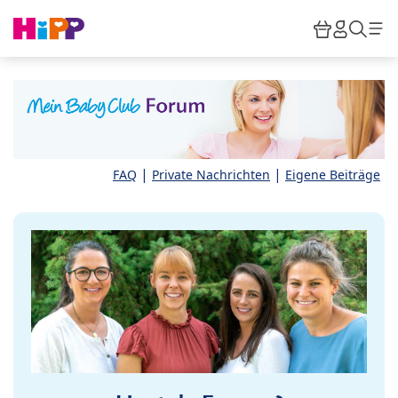
Skip to main content
Warenkor
HiPP M
Such
|
|
FAQ
Private Nachrichten
Eigene Beiträge