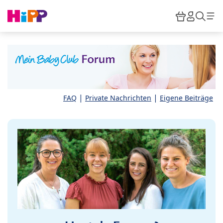
Skip to main content
Warenkor
HiPP M
Such
|
|
FAQ
Private Nachrichten
Eigene Beiträge