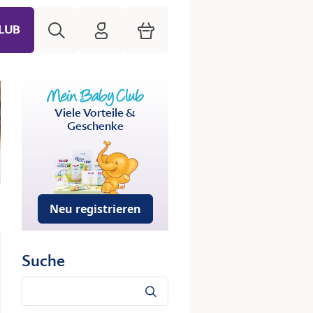
Suche
HiPP Mein Babyclub
Warenkorb
LUB
Viele Vorteile &
Geschenke
Neu registrieren
Suche
Suche