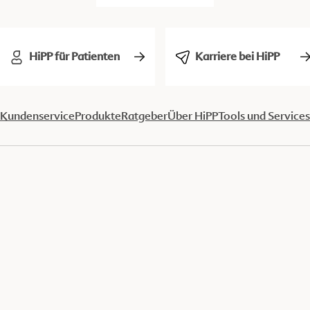
HiPP für Patienten
Karriere bei HiPP
Kundenservice
Produkte
Ratgeber
Über HiPP
Tools und Services