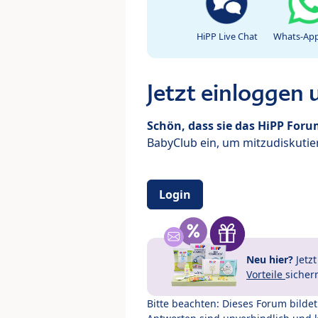
HiPP Live Chat
Whats-App
Jetzt einloggen
Schön, dass sie das HiPP For
BabyClub ein, um mitzudiskutier
Login
Neu hier?
Jetz
Vorteile
sicher
Bitte beachten: Dieses Forum bilde