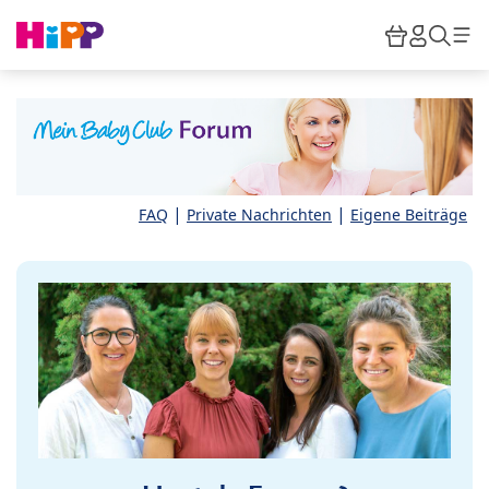
Skip to main content
Warenkor
HiPP M
Such
|
|
FAQ
Private Nachrichten
Eigene Beiträge