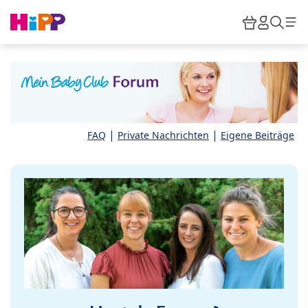
Skip to main content
Warenkor
HiPP M
Such
|
|
FAQ
Private Nachrichten
Eigene Beiträge