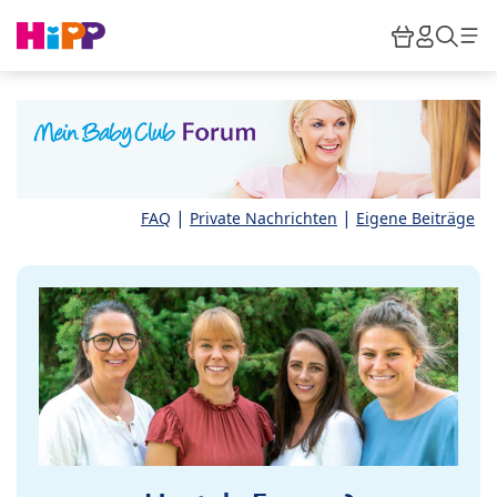
Skip to main content
Warenkor
HiPP M
Such
|
|
FAQ
Private Nachrichten
Eigene Beiträge