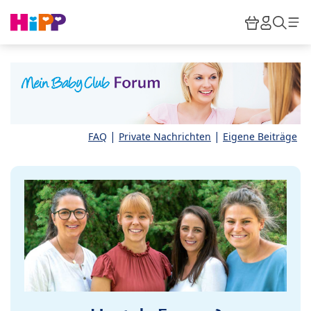
Skip to main content
Warenkor
HiPP M
Such
|
|
FAQ
Private Nachrichten
Eigene Beiträge