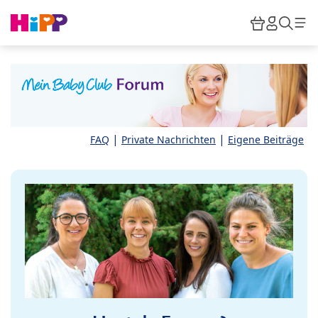
Skip to main content
Warenkor
HiPP M
Such
|
|
FAQ
Private Nachrichten
Eigene Beiträge