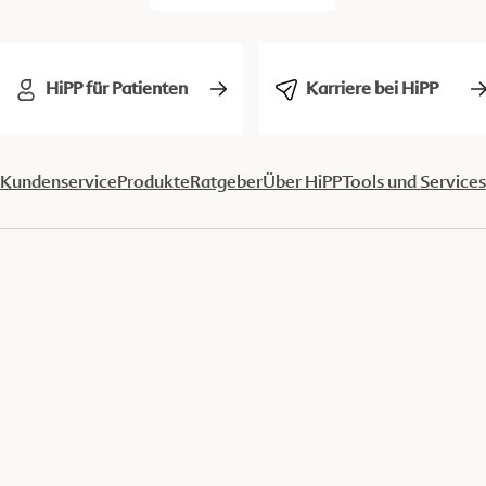
HiPP für Patienten
Karriere bei HiPP
Kundenservice
Produkte
Ratgeber
Über HiPP
Tools und Services