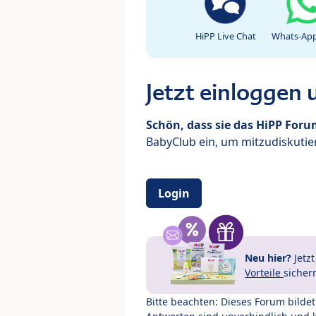
HiPP Live Chat
Whats-App
Jetzt einloggen
Schön, dass sie das HiPP For
BabyClub ein, um mitzudiskutier
Login
Neu hier?
Jetz
Vorteile
sicher
Bitte beachten: Dieses Forum bilde