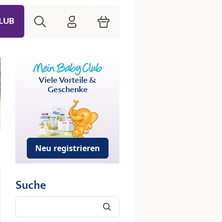
Suche
HiPP Mein Babyclub
Warenkorb
LUB
Viele Vorteile &
Geschenke
Neu registrieren
Suche
Suche