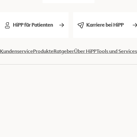
HiPP für Patienten
Karriere bei HiPP
Kundenservice
Produkte
Ratgeber
Über HiPP
Tools und Services