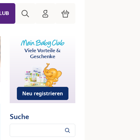
Suche
HiPP Mein Babyclub
Warenkorb
LUB
Viele Vorteile &
Geschenke
Neu registrieren
Suche
Suche