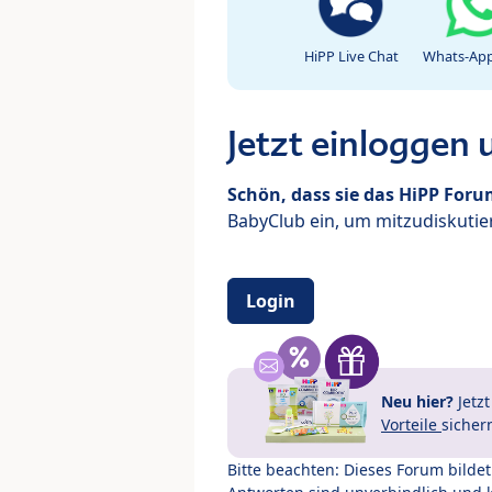
HiPP Live Chat
Whats-App
Jetzt einloggen
Schön, dass sie das HiPP For
BabyClub ein, um mitzudiskutier
Login
Neu hier?
Jetz
Vorteile
sicher
Bitte beachten: Dieses Forum bilde