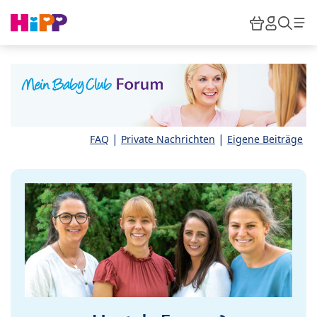
Skip to main content
Warenkor
HiPP M
Such
|
|
FAQ
Private Nachrichten
Eigene Beiträge