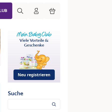
Suche
HiPP Mein Babyclub
Warenkorb
LUB
Viele Vorteile &
Geschenke
Neu registrieren
Suche
Suche