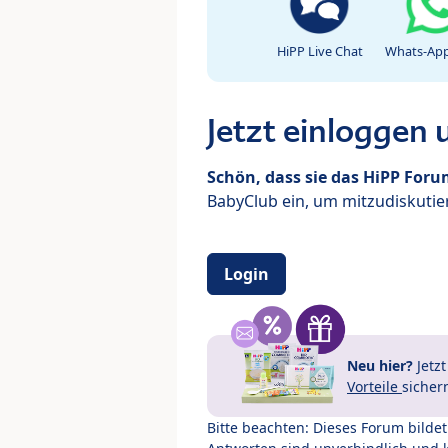
HiPP Live Chat
Whats-App
Jetzt einloggen
Schön, dass sie das HiPP For
BabyClub ein, um mitzudiskutier
Login
Neu hier?
Jetz
Vorteile
sicher
Bitte beachten: Dieses Forum bilde