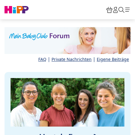
Skip to main content
Warenkor
HiPP M
Such
|
|
FAQ
Private Nachrichten
Eigene Beiträge