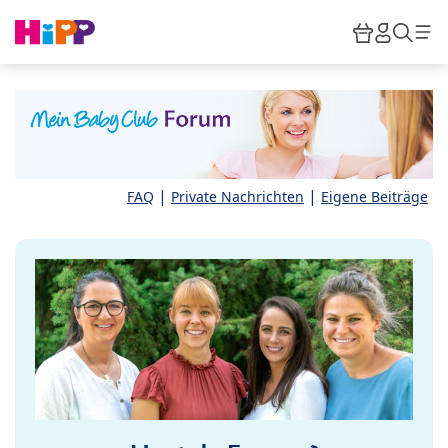
Skip to main content
Warenkor
HiPP M
Such
|
|
FAQ
Private Nachrichten
Eigene Beiträge